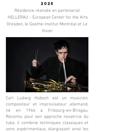
2025
Résidence réalisée en partenariat
HELLERAU - European Center for the Arts
Dresden, le Goethe-Institut Montréal et Le
Vivier
Carl Ludwig Hübsch est un musicien,
compositeur et improvisateur allemand,
né en 1966 à Fribourg-en-Brisgau.
Reconnu pour son approche novatrice du
tuba, il combine techniques classiques et
sons expérimentaux, élargissant ainsi les