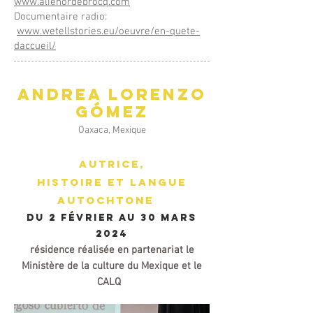
www.alienordebrocq.com
Documentaire radio:
www.wetellstories.eu
/oeuvre/en-quete-
daccueil/
Andrea Lorenzo
Gómez
Oaxaca, Mexi
que
Autric
e,
Hist
oire et langue
autochtone
DU 2 février au 30 mars
2024
résidence
réalisée en partenariat le
Ministère de la culture du Mexique
et le
CALQ