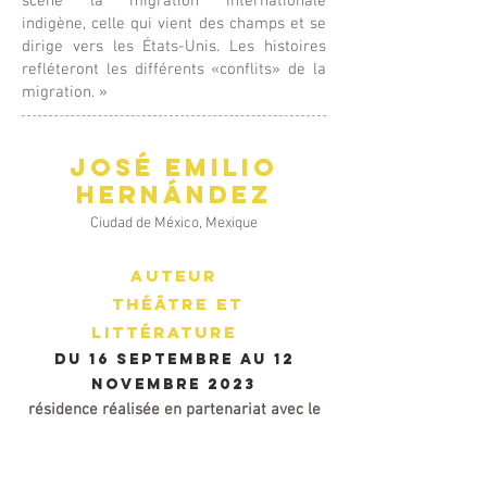
scène la migration internationale
indigène, celle qui vient des champs et se
dirige vers les États-Unis. Les histoires
refléteront les différents «conflits» de la
migration. »
José
Emilio
Hernández
Ciudad de México, Mexi
que
Auteur
théâtre et
littérature
DU 16 septembre au 12
novembre
2023
résidence
réalisée en partenariat avec le
Centre des auteurs dramatiqu
es et le
CALQ