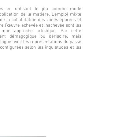
tés en utilisant le jeu comme mode
lication de la matière. L’emploi mixte
de la cohabitation des zones épurées et
e l’œuvre achevée et inachevée sont les
e mon approche artistique. Par cette
uvent démagogique ou dérisoire, mais
ialogue avec les représentations du passé
econfigurées selon les inquiétudes et les