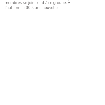
membres se joindront à ce groupe. À
l'automne 2000, une nouvelle
sélection ajoutera 19 nouveaux
membres. Le bâtiment industriel est
dézoné pour une fonction
résidentielle et, durant l'hiver 2001,
un dossier est préparé pour la
commission Viger, responsable du
patrimoine architectural. Le coût du
projet est de 3,3 millions de dollars.
La coopérative participe au
programme Accès-Logis avec un
volet «logement social» permettant
à 17 ménages sur 33 logements de
bénéficier d'un supplément au loyer.
Un peu d'histoire
10 ans déjà
retour à La coop